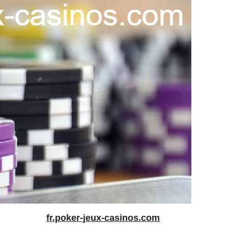
fr.poker-jeux-casinos.com